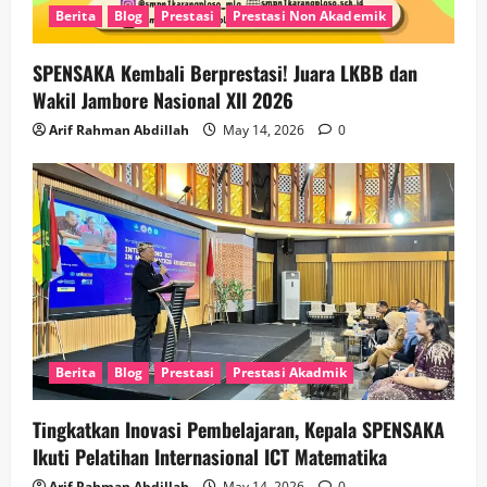
Berita
Blog
Prestasi
Prestasi Non Akademik
SPENSAKA Kembali Berprestasi! Juara LKBB dan
Wakil Jambore Nasional XII 2026
Arif Rahman Abdillah
May 14, 2026
0
Berita
Blog
Prestasi
Prestasi Akadmik
Tingkatkan Inovasi Pembelajaran, Kepala SPENSAKA
Ikuti Pelatihan Internasional ICT Matematika
Arif Rahman Abdillah
May 14, 2026
0