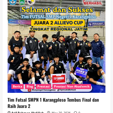
Berita
Blog
Prestasi
Prestasi Non Akademik
Tim Futsal SMPN 1 Karangploso Tembus Final dan
Raih Juara 2
Arif Rahman Abdillah
May 20, 2026
0