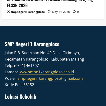
FLS3N 2026
smpnegeri1karangploso
May 14, 2026
0
SMP Negeri 1 Karangploso
Jalan P.B. Sudirman No. 49 Desa Girimoyo,
Kecamatan Karangploso, Kabupaten Malang
Telp: (0341) 461607
Laman:
www.smpn1karangploso.sch.id
Pos-el:
smpnegeri1karangploso@gmail.com
Kode Pos: 65152
Lokasi Sekolah