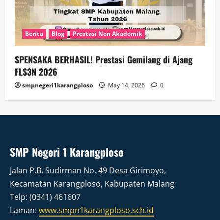
Berita
Blog
Prestasi Non Akademik
SPENSAKA BERHASIL! Prestasi Gemilang di Ajang
FLS3N 2026
smpnegeri1karangploso
May 14, 2026
0
SMP Negeri 1 Karangploso
Jalan P.B. Sudirman No. 49 Desa Girimoyo,
Kecamatan Karangploso, Kabupaten Malang
Telp: (0341) 461607
Laman:
www.smpn1karangploso.sch.id