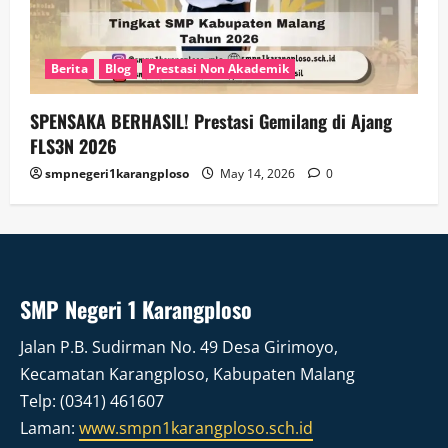
Berita
Blog
Prestasi Non Akademik
SPENSAKA BERHASIL! Prestasi Gemilang di Ajang
FLS3N 2026
smpnegeri1karangploso
May 14, 2026
0
SMP Negeri 1 Karangploso
Jalan P.B. Sudirman No. 49 Desa Girimoyo,
Kecamatan Karangploso, Kabupaten Malang
Telp: (0341) 461607
Laman:
www.smpn1karangploso.sch.id