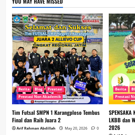
YOU MAY HAVE MISSED
Berita
Blog
Prestasi
Berita
B
Prestasi Non Akademik
Prestasi 
Tim Futsal SMPN 1 Karangploso Tembus
SPENSAKA K
Final dan Raih Juara 2
LKBB dan Wa
2026
Arif Rahman Abdillah
May 20, 2026
0