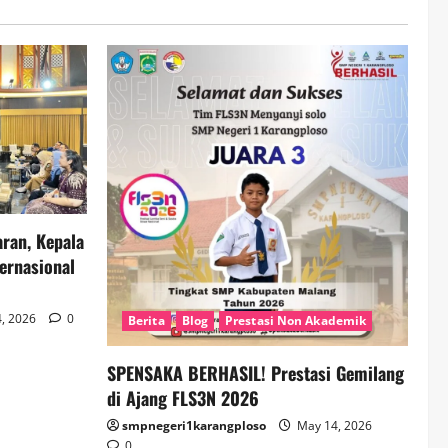
ran, Kepala
ernasional
, 2026
0
Berita
Blog
Prestasi Non Akademik
SPENSAKA BERHASIL! Prestasi Gemilang
di Ajang FLS3N 2026
smpnegeri1karangploso
May 14, 2026
0