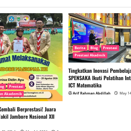
Berita
Blog
Prestasi
Prestasi Akadmik
Tingkatkan Inovasi Pembelaja
SPENSAKA Ikuti Pelatihan Int
ICT Matematika
log
Prestasi
Arif Rahman Abdillah
May 14
Non Akademik
embali Berprestasi! Juara
kil Jambore Nasional XII