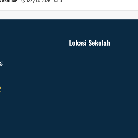
 Abdillah
May 14, 2026
0
Lokasi Sekolah
ng
m