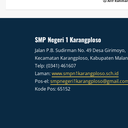
Arif Rahman
SMP Negeri 1 Karangploso
Jalan P.B. Sudirman No. 49 Desa Girimoyo,
Kecamatan Karangploso, Kabupaten Mala
Telp: (0341) 461607
Laman:
www.smpn1karangploso.sch.id
Pos-el:
smpnegeri1karangploso@gmail.co
Kode Pos: 65152