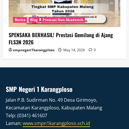
Berita
Blog
Prestasi Non Akademik
SPENSAKA BERHASIL! Prestasi Gemilang di Ajang
FLS3N 2026
smpnegeri1karangploso
May 14, 2026
0
SMP Negeri 1 Karangploso
Jalan P.B. Sudirman No. 49 Desa Girimoyo,
Kecamatan Karangploso, Kabupaten Malang
Telp: (0341) 461607
Laman:
www.smpn1karangploso.sch.id