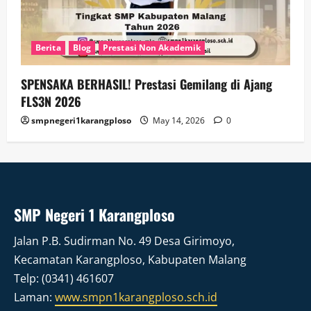
Berita
Blog
Prestasi Non Akademik
SPENSAKA BERHASIL! Prestasi Gemilang di Ajang
FLS3N 2026
smpnegeri1karangploso
May 14, 2026
0
SMP Negeri 1 Karangploso
Jalan P.B. Sudirman No. 49 Desa Girimoyo,
Kecamatan Karangploso, Kabupaten Malang
Telp: (0341) 461607
Laman:
www.smpn1karangploso.sch.id