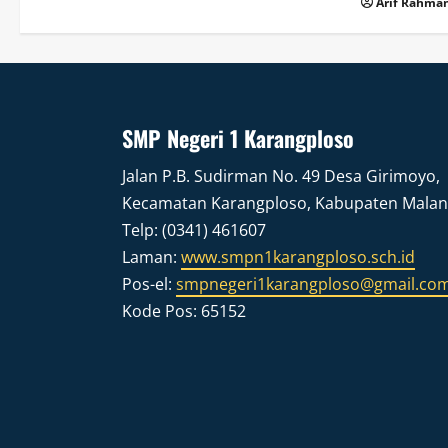
Arif Rahman
SMP Negeri 1 Karangploso
Jalan P.B. Sudirman No. 49 Desa Girimoyo,
Kecamatan Karangploso, Kabupaten Mala
Telp: (0341) 461607
Laman:
www.smpn1karangploso.sch.id
Pos-el:
smpnegeri1karangploso@gmail.co
Kode Pos: 65152