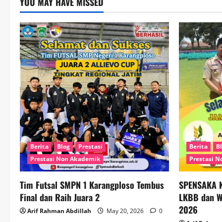
YOU MAY HAVE MISSED
Berita
Blog
Prestasi
Berita
B
Prestasi Non Akademik
Prestasi 
Tim Futsal SMPN 1 Karangploso Tembus
SPENSAKA K
Final dan Raih Juara 2
LKBB dan Wa
2026
Arif Rahman Abdillah
May 20, 2026
0