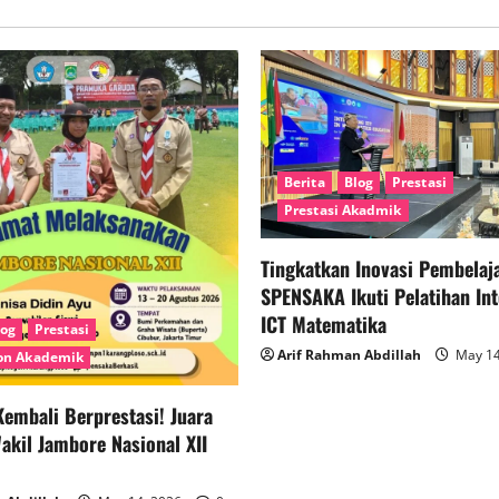
Berita
Blog
Prestasi
Prestasi Akadmik
Tingkatkan Inovasi Pembelaja
SPENSAKA Ikuti Pelatihan Int
ICT Matematika
log
Prestasi
Arif Rahman Abdillah
May 14
Non Akademik
embali Berprestasi! Juara
kil Jambore Nasional XII