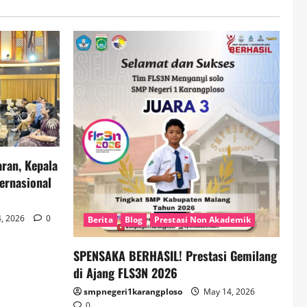
ran, Kepala
ernasional
, 2026
0
Berita
Blog
Prestasi Non Akademik
SPENSAKA BERHASIL! Prestasi Gemilang
di Ajang FLS3N 2026
smpnegeri1karangploso
May 14, 2026
0