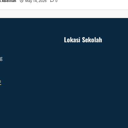
 Abdillah
May 14, 2026
0
Lokasi Sekolah
ng
m