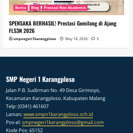
Berita
Blog
Prestasi Non Akademik
SPENSAKA BERHASIL! Prestasi Gemilang di Ajang
FLS3N 2026
smpnegeri1karangploso
May 14, 2026
0
SMP Negeri 1 Karangploso
Jalan P.B. Sudirman No. 49 Desa Girimoyo,
Kecamatan Karangploso, Kabupaten Malang
Telp: (0341) 461607
Laman:
www.smpn1karangploso.sch.id
Pos-el:
smpnegeri1karangploso@gmail.com
Kode Pos: 65152