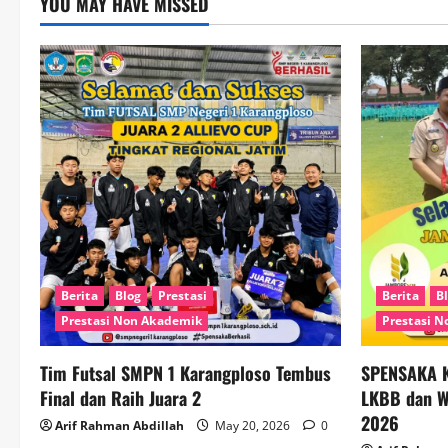
YOU MAY HAVE MISSED
Berita
Blog
Prestasi
Berita
B
Prestasi Non Akademik
Prestasi 
Tim Futsal SMPN 1 Karangploso Tembus
SPENSAKA K
Final dan Raih Juara 2
LKBB dan Wa
2026
Arif Rahman Abdillah
May 20, 2026
0