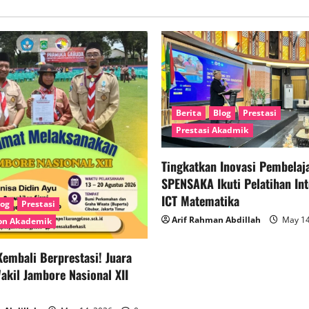
Berita
Blog
Prestasi
Prestasi Akadmik
Tingkatkan Inovasi Pembelaja
SPENSAKA Ikuti Pelatihan Int
ICT Matematika
log
Prestasi
Arif Rahman Abdillah
May 14
Non Akademik
embali Berprestasi! Juara
kil Jambore Nasional XII