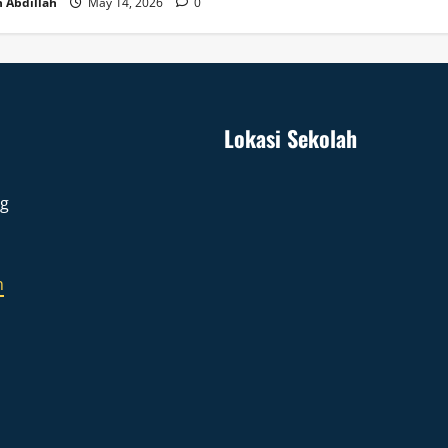
 Abdillah
May 14, 2026
0
Lokasi Sekolah
ng
m