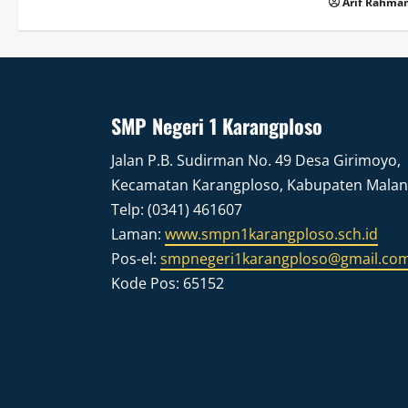
Arif Rahman
SMP Negeri 1 Karangploso
Jalan P.B. Sudirman No. 49 Desa Girimoyo,
Kecamatan Karangploso, Kabupaten Mala
Telp: (0341) 461607
Laman:
www.smpn1karangploso.sch.id
Pos-el:
smpnegeri1karangploso@gmail.co
Kode Pos: 65152