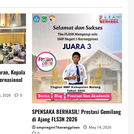
ran, Kepala
ernasional
, 2026
0
Berita
Blog
Prestasi Non Akademik
SPENSAKA BERHASIL! Prestasi Gemilang
di Ajang FLS3N 2026
smpnegeri1karangploso
May 14, 2026
0